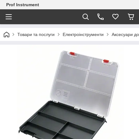
Prof Instrument
Товари та послуги
Електроінструменти
Аксесуари до