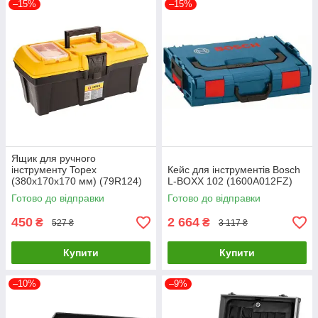
–15%
–15%
Ящик для ручного
інструменту Topex
Кейс для інструментів Bosch
(380х170х170 мм) (79R124)
L-BOXX 102 (1600A012FZ)
Готово до відправки
Готово до відправки
450
2 664
₴
₴
527 ₴
3 117 ₴
Купити
Купити
–10%
–9%