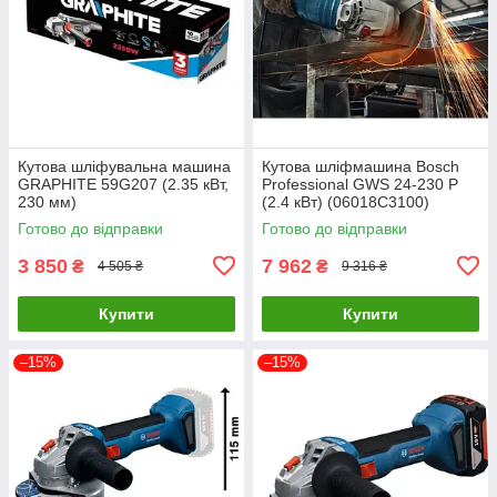
Кутова шліфувальна машина
Кутова шліфмашина Bosch
GRAPHITE 59G207 (2.35 кВт,
Professional GWS 24-230 P
230 мм)
(2.4 кВт) (06018C3100)
Готово до відправки
Готово до відправки
3 850
7 962
₴
₴
4 505 ₴
9 316 ₴
Купити
Купити
–15%
–15%