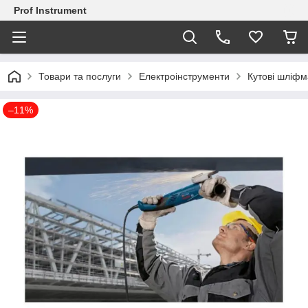
Prof Instrument
Товари та послуги
Електроінструменти
Кутові шліф
–11%