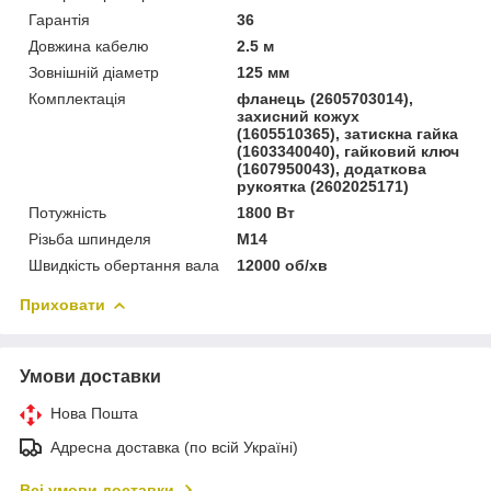
Гарантія
36
Довжина кабелю
2.5 м
Зовнішній діаметр
125 мм
Комплектація
фланець (2605703014),
захисний кожух
(1605510365), затискна гайка
(1603340040), гайковий ключ
(1607950043), додаткова
рукоятка (2602025171)
Потужність
1800 Вт
Різьба шпинделя
M14
Швидкість обертання вала
12000 об/хв
Приховати
Умови доставки
Нова Пошта
Адресна доставка (по всій Україні)
Всі умови доставки