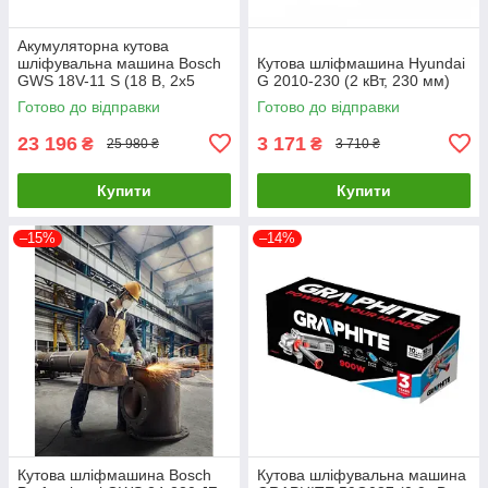
Акумуляторна кутова
шліфувальна машина Bosch
Кутова шліфмашина Hyundai
GWS 18V-11 S (18 В, 2х5
G 2010-230 (2 кВт, 230 мм)
А*год) (06019N4002)
Готово до відправки
Готово до відправки
23 196
3 171
₴
₴
25 980 ₴
3 710 ₴
Купити
Купити
–15%
–14%
Кутова шліфмашина Bosch
Кутова шліфувальна машина