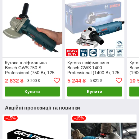
Кутова шліфмашина
Кутова шліфмашина
Кут
Bosch GWS 750 S
Bosch GWS 1400
Bosc
Professional (750 Вт, 125
Professional (1400 Вт, 125
(190
мм) (0601394121)
мм) (0601824800)
(060
2 832
5 244
10 
₴
₴
3 200 ₴
5 821 ₴
Купити
Купити
Акційні пропозиції та новинки
–15%
–15%