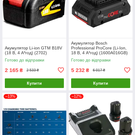
Акумулятор Bosch
Акумулятор Li-ion GTM B18V
Professional ProCore (Li-Ion,
(18 В, 4 А*год) (2702)
18 В, 4 А*год) (1600A016GB)
Готово до відправки
Готово до відправки
2 165
5 232
₴
₴
2 533 ₴
6 017 ₴
Купити
Купити
–13%
–12%