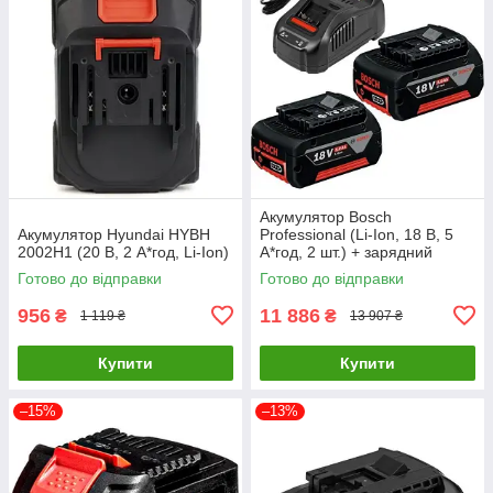
Акумулятор Bosch
Акумулятор Hyundai HYBH
Professional (Li-Ion, 18 В, 5
2002H1 (20 В, 2 А*год, Li-Ion)
А*год, 2 шт.) + зарядний
пристрій Bosch GAL1880 CV
Готово до відправки
Готово до відправки
(1600A00B8J)
956
11 886
₴
₴
1 119 ₴
13 907 ₴
Купити
Купити
–15%
–13%