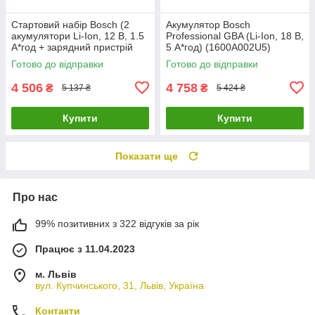
Стартовий набір Bosch (2
Акумулятор Bosch
акумулятори Li-Ion, 12 В, 1.5
Professional GBA (Li-Ion, 18 В,
А*год + зарядний пристрій
5 А*год) (1600A002U5)
GAL 1210 CV) (1600A01L3E)
Готово до відправки
Готово до відправки
4 506
4 758
₴
₴
5 137 ₴
5 424 ₴
Купити
Купити
Показати ще
Про нас
99% позитивних з 322 відгуків за рік
Працює з 11.04.2023
м. Львів
вул. Купчинського, 31, Львів, Україна
Контакти