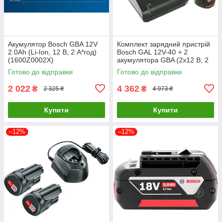
Акумулятор Bosch GBA 12V
Комплект зарядний пристрій
2.0Ah (Li-Ion, 12 В, 2 А*год)
Bosch GAL 12V-40 + 2
(1600Z0002X)
акумулятора GBA (2х12 В, 2
A*год) (1600A019R8)
Готово до відправки
Готово до відправки
2 022
4 362
₴
₴
2 325 ₴
4 973 ₴
Купити
Купити
–12%
–12%