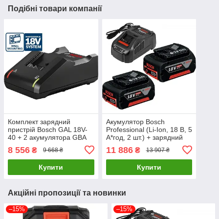
Подібні товари компанії
Комплект зарядний
Акумулятор Bosch
пристрій Bosch GAL 18V-
Professional (Li-Ion, 18 В, 5
40 + 2 акумулятора GBA
А*год, 2 шт.) + зарядний
(18 В, 4 A*год)
пристрій Bosch GAL1880
8 556
11 886
₴
₴
9 668 ₴
13 907 ₴
(1600A019S0)
CV (1600A00B8J)
Купити
Купити
Акційні пропозиції та новинки
–15%
–15%