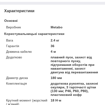
Характеристики
Основні
Виробник
Metabo
Користувальницькі характеристики
Вага
2.4 кг
Гарантія
36
Довжина кабелю
4 м
Додатково
плавний пуск, захист від
повторного пуску,
підтримання оборотів при
навантаженні, захист
двигуна від перевантаження
Діаметр диска
180 мм
Комплектація
додаткова рукоятка, захисні
окуляри, 3 тарілчасті щітки
(130 мм; P46, P60, P80),
пластиковий кофр
Крутний момент (жорсткий
18 Н·м
/ м'який)