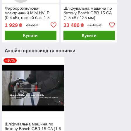
Фарборозпилювач
Шліфувальна машина по
електричний Miol HVLP
бетону Bosch GBR 15 CA
(0.4 кВт, нижній бак, 1.5
(1.5 кВт, 125 мм)
мм) (79-565)
(0601776000)
1 929
33 486
₴
₴
2 122 ₴
37 169 ₴
Купити
Купити
Акційні пропозиції та новинки
–10%
Шліфувальна машина по
бетону Bosch GBR 15 CA (1.5