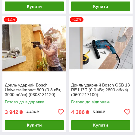
Купити
Купити
–12%
–12%
Дриль ударний Bosch
Дриль ударний Bosch GSB 13
UniversalImpact 800 (0.8 кВт,
RE ШЗП (0.6 кВт, 2800 об/хв)
3000 об/хв) (0603131120)
(0601217100)
Готово до відправки
Готово до відправки
3 942
4 386
₴
₴
4 494 ₴
5 000 ₴
Купити
Купити