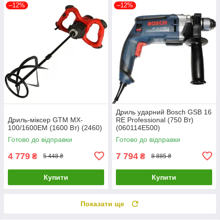
–12%
–12%
Дриль ударний Bosch GSB 16
Дриль-міксер GTM MX-
RE Professional (750 Вт)
100/1600EM (1600 Вт) (2460)
(060114E500)
Готово до відправки
Готово до відправки
4 779
7 794
₴
₴
5 448 ₴
8 885 ₴
Купити
Купити
Показати ще