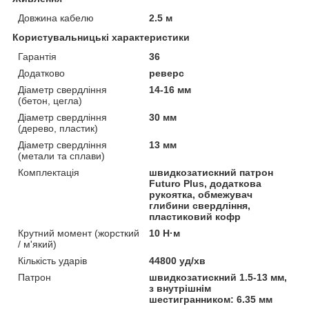
Довжина кабелю
2.5 м
Користувальницькі характеристики
Гарантія
36
Додатково
реверс
Діаметр свердління
14-16 мм
(бетон, цегла)
Діаметр свердління
30 мм
(дерево, пластик)
Діаметр свердління
13 мм
(метали та сплави)
Комплектація
швидкозатискний патрон
Futuro Plus, додаткова
рукоятка, обмежувач
глибини свердління,
пластиковий кофр
Крутний момент (жорсткий
10 Н·м
/ м'який)
Кількість ударів
44800 уд/хв
Патрон
швидкозатискний 1.5-13 мм,
з внутрішнім
шестигранником: 6.35 мм