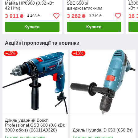
Makita HP0300 (0.32 кВт,
SBE 650 зі
1300
42 Н*м)
швидкозатискним
кВт,
патроном + кейс (0.65 кВт,
(060
3 911
3 262
16 
₴
₴
4 498 ₴
3 719 ₴
2800 об/хв) (600742500)
Купити
Купити
Акційні пропозиції та новинки
–15%
–13%
Дриль ударний Bosch
Professional GSB 600 (0.6 кВт,
3000 об/хв) (06011A0320)
Дриль Hyundai D 650 (650 Вт)
Готово до відправки
Готово до відправки