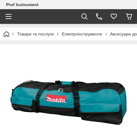
Prof Instrument
Товари та послуги
Електроінструменти
Аксесуари до