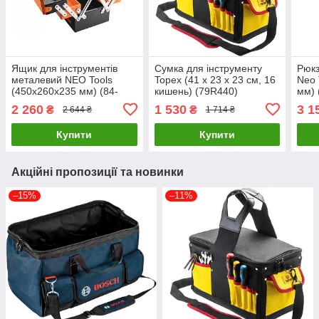
Ящик для інструментів
Сумка для інструменту
Рюкз
металевий NEO Tools
Topex (41 х 23 х 23 см, 16
Neo 
(450х260х235 мм) (84-
кишень) (79R440)
мм) 
100)
2 260
1 530
3 1
₴
₴
2 644 ₴
1 714 ₴
Купити
Купити
Акційні пропозиції та новинки
–15%
–11%