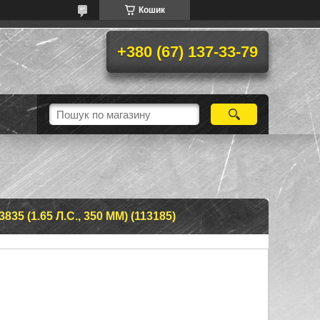
Кошик
+380 (67) 137-33-79
 (1.65 Л.С., 350 ММ) (113185)