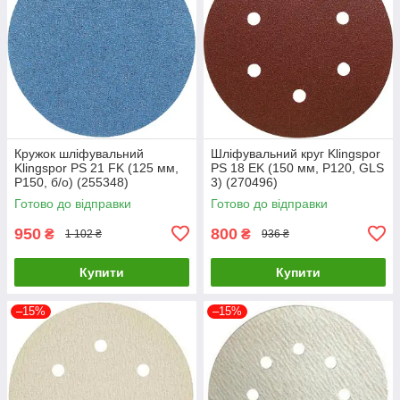
Кружок шліфувальний
Шліфувальний круг Klingspor
Klingspor PS 21 FK (125 мм,
PS 18 EK (150 мм, P120, GLS
P150, б/о) (255348)
3) (270496)
Готово до відправки
Готово до відправки
950
800
₴
₴
1 102 ₴
936 ₴
Купити
Купити
–15%
–15%