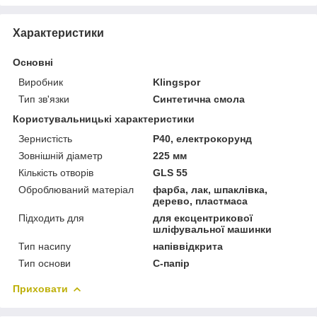
Характеристики
Основні
Виробник
Klingspor
Тип зв'язки
Синтетична смола
Користувальницькі характеристики
Зернистість
Р40, електрокорунд
Зовнішній діаметр
225 мм
Кількість отворів
GLS 55
Оброблюваний матеріал
фарба, лак, шпаклівка,
дерево, пластмаса
Підходить для
для ексцентрикової
шліфувальної машинки
Тип насипу
напіввідкрита
Тип основи
C-папір
Приховати