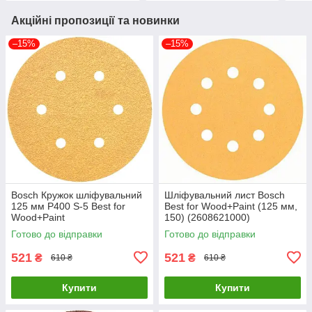
Акційні пропозиції та новинки
–15%
–15%
Bosch Кружок шліфувальний
Шліфувальний лист Bosch
125 мм P400 S-5 Best for
Best for Wood+Paint (125 мм,
Wood+Paint
150) (2608621000)
Готово до відправки
Готово до відправки
521
521
₴
₴
610 ₴
610 ₴
Купити
Купити