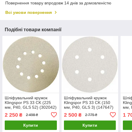
Повернення товару впродовж 14 днів за домовленістю
Всі умови повернення
Подібні товари компанії
Шліфувальний кружок
Шліфувальний кружок
Шліф
Klingspor PS 33 CK (225
Klingspor PS 33 CK (150
Klin
мм, P40, GLS 52) (302042)
мм, P40, GLS 3) (147647)
мм, 
2 250
2 500
1 7
₴
₴
2 498 ₴
2 775 ₴
Купити
Купити