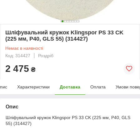
Шліфувальний кружок Klingspor PS 33 CK
(225 мм, Р40, GLS 55) (314427)
Немає в наявності
Код: 314427
Роздріб
2 475
₴
пис
Характеристики
Доставка
Оплата
Умови пове
Опис
Шліфувальний кружок Klingspor PS 33 CK (225 мм, Р40, GLS
55) (314427)