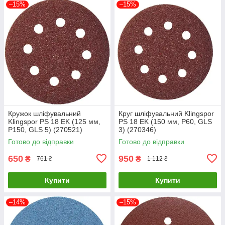
–15%
–15%
Кружок шліфувальний
Круг шліфувальний Klingspor
Klingspor PS 18 EK (125 мм,
PS 18 EK (150 мм, P60, GLS
P150, GLS 5) (270521)
3) (270346)
Готово до відправки
Готово до відправки
650
950
₴
₴
761 ₴
1 112 ₴
Купити
Купити
–14%
–15%