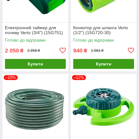
Електронний таймер для
Конектор для шланга Verto
поливу Verto (3/4") (15G751)
(1/2") (15G720-30)
Готово до відправки
Готово до відправки
2 050
940
₴
₴
2 358 ₴
1 081 ₴
Купити
Купити
–10%
–12%