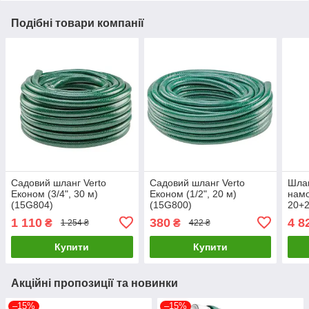
Подібні товари компанії
Садовий шланг Verto
Садовий шланг Verto
Шлан
Економ (3/4", 30 м)
Економ (1/2", 20 м)
намо
(15G804)
(15G800)
20+2
1 110
380
4 8
₴
₴
1 254 ₴
422 ₴
Купити
Купити
Акційні пропозиції та новинки
–15%
–15%