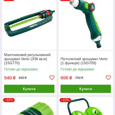
Маятниковий регульований
зрошувач Verto (336 кв.м)
Пістолетний зрошувач Verto
(15G770)
(1 функція) (15G709)
Готово до відправки
Готово до відправки
540
600
₴
₴
632 ₴
702 ₴
Купити
Купити
–14%
–13%