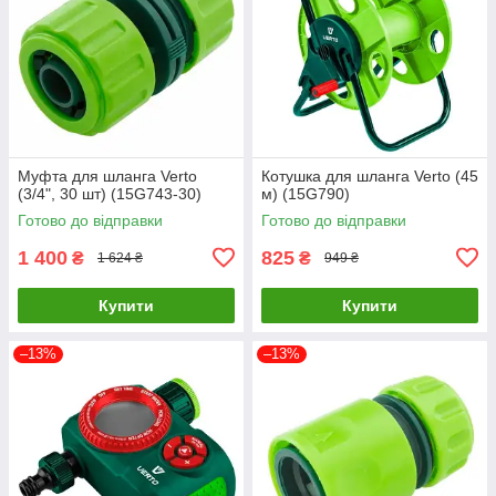
Муфта для шланга Verto
Котушка для шланга Verto (45
(3/4", 30 шт) (15G743-30)
м) (15G790)
Готово до відправки
Готово до відправки
1 400
825
₴
₴
1 624 ₴
949 ₴
Купити
Купити
–13%
–13%