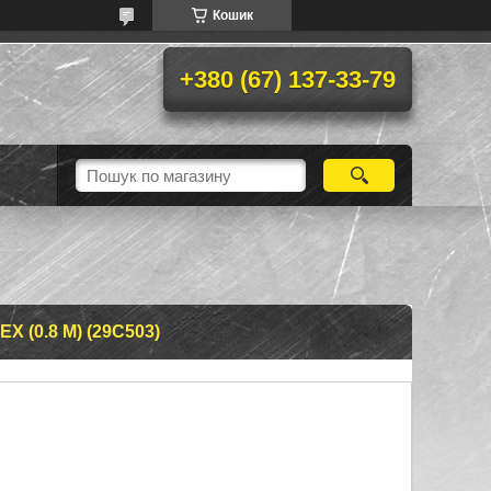
Кошик
+380 (67) 137-33-79
 (0.8 М) (29C503)