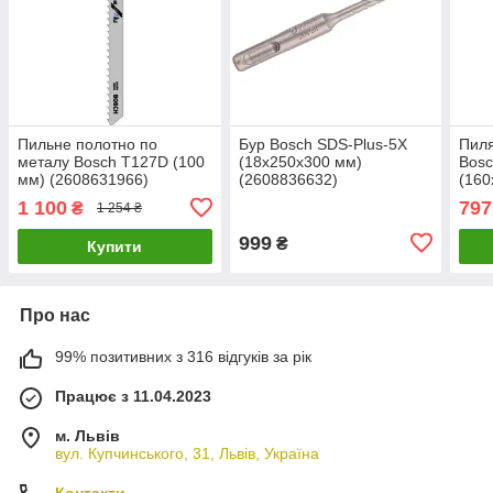
Пильне полотно по
Бур Bosch SDS-Plus-5X
Пиля
металу Bosch T127D (100
(18x250x300 мм)
Bosc
мм) (2608631966)
(2608836632)
(160
(260
1 100
797
₴
1 254 ₴
999
₴
Купити
Про нас
99% позитивних з 316 відгуків за рік
Працює з 11.04.2023
м. Львів
вул. Купчинського, 31, Львів, Україна
Контакти