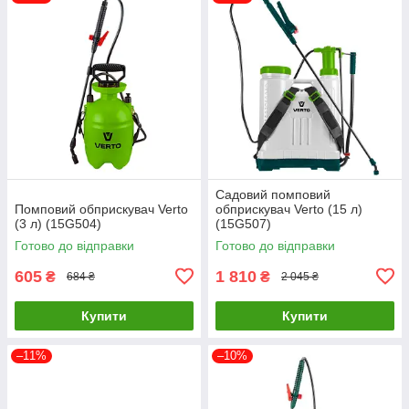
Садовий помповий
Помповий обприскувач Verto
обприскувач Verto (15 л)
(3 л) (15G504)
(15G507)
Готово до відправки
Готово до відправки
605
1 810
₴
₴
684 ₴
2 045 ₴
Купити
Купити
–11%
–10%