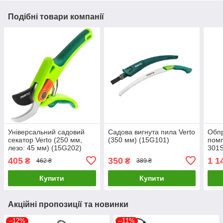
Подібні товари компанії
Універсальний садовий
Садова вигнута пила Verto
Обпр
секатор Verto (250 мм,
(350 мм) (15G101)
помп
лезо: 45 мм) (15G202)
301S
01)
405
350
1 1
₴
₴
462 ₴
389 ₴
Купити
Купити
Акційні пропозиції та новинки
–12%
–11%