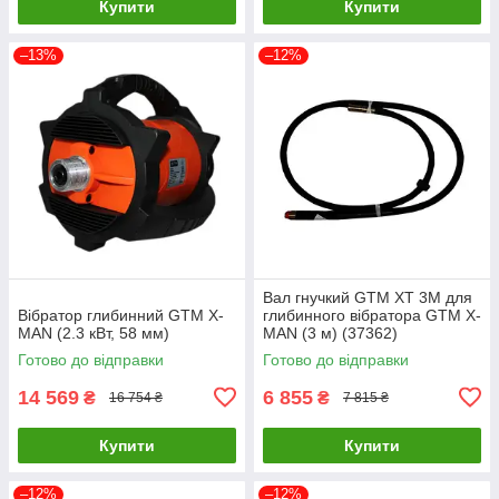
Купити
Купити
–13%
–12%
Вал гнучкий GTM XT 3M для
Вібратор глибинний GTM X-
глибинного вібратора GTM X-
MAN (2.3 кВт, 58 мм)
MAN (3 м) (37362)
Готово до відправки
Готово до відправки
14 569
6 855
₴
₴
16 754 ₴
7 815 ₴
Купити
Купити
–12%
–12%