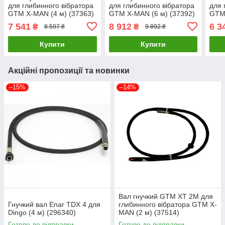
для глибинного вібратора
для глибинного вібратора
для 
GTM X-MAN (4 м) (37363)
GTM X-MAN (6 м) (37392)
GTM 
7 541
8 912
6 3
₴
₴
8 597 ₴
9 892 ₴
Купити
Купити
Акційні пропозиції та новинки
–15%
–14%
Вал гнучкий GTM XT 2M для
Гнучкий вал Enar TDX 4 для
глибинного вібратора GTM X-
Dingo (4 м) (296340)
MAN (2 м) (37514)
Готово до відправки
Готово до відправки