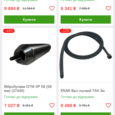
9 884
6 341
₴
₴
11 564 ₴
7 356 ₴
Купити
Купити
–14%
–13%
Вібробулава GTM XP 58 (58
мм) (37440)
ENAR Вал гнучкий TAX 3м
Готово до відправки
Готово до відправки
7 027
8 488
₴
₴
8 151 ₴
9 761 ₴