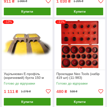
911
1 030
₴
₴
1 066 ₴
1 205 ₴
Купити
Купити
–13%
–11%
Ущільнювач E-профіль
Прокладки Neo Tools (набір
(коричневий) бухта 150 м
419 шт) (11-983)
Готово до відправки
Готово до відправки
1 111
480
₴
₴
1 278 ₴
538 ₴
Купити
Купити