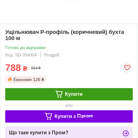
Ущільнювач P-профіль (коричневий) бухта
100 м
Готово до відправки
Код: SD-39AX/4
Роздріб
788
₴
914 ₴
Економія
126 ₴
Купити
або
Купити з
Що таке купити з Пром?