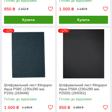
Готово до відправки
Готово до відправки
950
1 000
₴
₴
1 102 ₴
1 140 ₴
Купити
Купити
–12%
–12%
Шліфувальний лист Klingspor
Шліфувальний лист Klingspor
Aqua PS8С (230х280 мм,
Aqua PS8А (230х280 мм,
P150) (269448)
P2500) (269352)
Готово до відправки
Готово до відправки
1 000
950
₴
₴
1 140 ₴
1 083 ₴