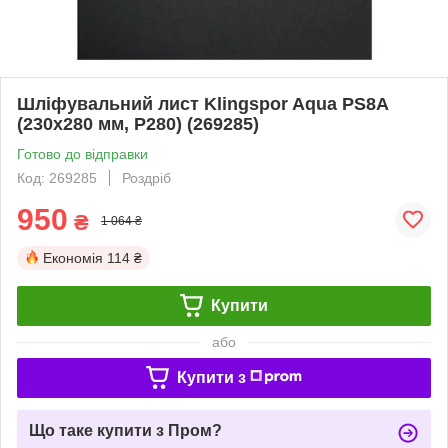
Шліфувальний лист Klingspor Aqua PS8А
(230х280 мм, P280) (269285)
Готово до відправки
Код: 269285
Роздріб
950
₴
1 064 ₴
Економія
114 ₴
Купити
або
Купити з
Що таке купити з Пром?