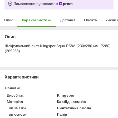
Замовлення під захистом
Опис
Характеристики
Доставка
Оплата
Умови 
Опис
Шліфувальний лист Klingspor Aqua PS8А (230х280 мм, P280)
(269285)
Характеристики
Основні
Виробник
Klingspor
Матеріал
Карбід кремнію
Тип зв'язки
Синтетична смола
Тип основи
Папір