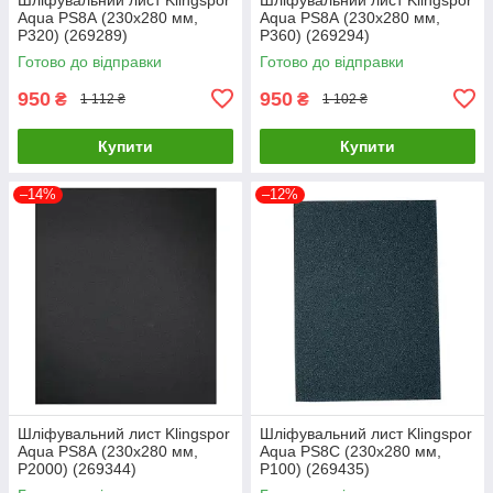
Aqua PS8А (230х280 мм,
Aqua PS8А (230х280 мм,
P320) (269289)
P360) (269294)
Готово до відправки
Готово до відправки
950
950
₴
₴
1 112 ₴
1 102 ₴
Купити
Купити
–14%
–12%
Шліфувальний лист Klingspor
Шліфувальний лист Klingspor
Aqua PS8А (230х280 мм,
Aqua PS8С (230х280 мм,
P2000) (269344)
P100) (269435)