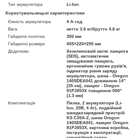
Тип акумулятора
Li-Ion
Користувальницькі характеристики
Ємність акумулятора
4 А·год
Вага
нетто 3.6 кг/брутто 4.6 кг
Габарити полотна
350 мм
Габаритні розміри
455×220×255 мм
Додатково
безключовий натяг ланцюга
(SDS), автоматичне
змащування ланцюга,
ергономічне гумове руків'я,
індикатор рівня заряду
акумулятора, шина - Oregon
140SDEA041 довжиною 14”
(35 см), ланцюг - Oregon
91PJ053X товщиною 050"
(1.3 мм)
Комплектація
Пилка, 2 акумулятори (Li-
Ion, 20В, 4 Аг), подвійний
швидкозарядний пристрій
KS C35A-2, шина Oregon
140SDEA041, ланцюг Oregon
91PJ053X, картонна коробка,
інструкція з експлуатації,
гарантійний талон