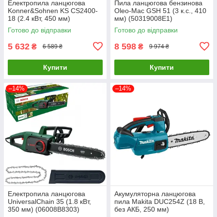
Електропила ланцюгова
Пила ланцюгова бензинова
Konner&Sohnen KS CS2400-
Oleo-Mac GSH 51 (3 к.с., 410
18 (2.4 кВт, 450 мм)
мм) (50319008E1)
Готово до відправки
Готово до відправки
5 632
8 598
₴
₴
6 589 ₴
9 974 ₴
Купити
Купити
–14%
–14%
Електропила ланцюгова
Акумуляторна ланцюгова
UniversalChain 35 (1.8 кВт,
пила Makita DUC254Z (18 В,
350 мм) (06008B8303)
без АКБ, 250 мм)