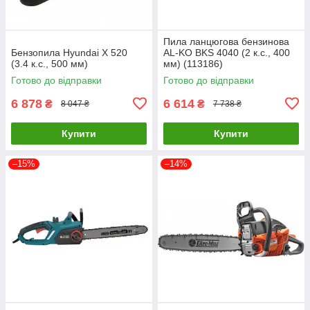
Пила ланцюгова бензинова
Бензопила Hyundai X 520
AL-KO BKS 4040 (2 к.с., 400
(3.4 к.с., 500 мм)
мм) (113186)
Готово до відправки
Готово до відправки
6 878
6 614
₴
₴
8 047 ₴
7 738 ₴
Купити
Купити
–15%
–14%