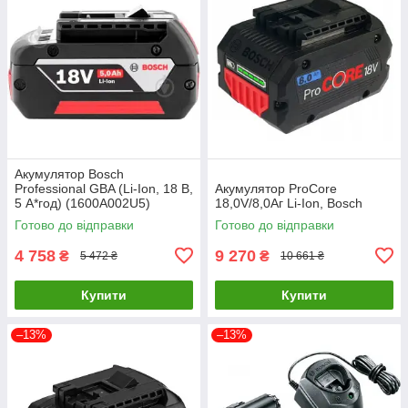
Акумулятор Bosch
Professional GBA (Li-Ion, 18 В,
Акумулятор ProCore
5 А*год) (1600A002U5)
18,0V/8,0Аг Li-Ion, Bosch
Готово до відправки
Готово до відправки
4 758
9 270
₴
₴
5 472 ₴
10 661 ₴
Купити
Купити
–13%
–13%