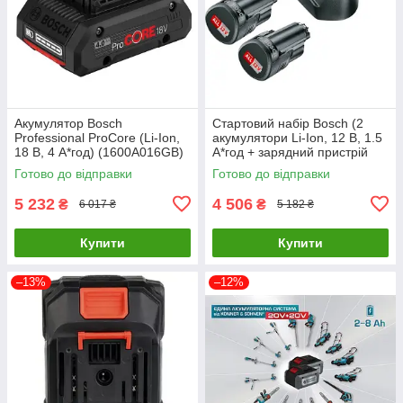
Акумулятор Bosch
Стартовий набір Bosch (2
Professional ProCore (Li-Ion,
акумулятори Li-Ion, 12 В, 1.5
18 В, 4 А*год) (1600A016GB)
А*год + зарядний пристрій
GAL 1210 CV) (1600A01L3E)
Готово до відправки
Готово до відправки
5 232
4 506
₴
₴
6 017 ₴
5 182 ₴
Купити
Купити
–13%
–12%