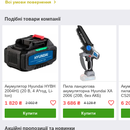
Всі умови повернення
Подібні товари компанії
Акумулятор Hyundai HYBH
Пила ланцюгова
Акум
2004H1 (20 В, 4 А*год, Li-
акумуляторна Hyundai XA
пил
Ion)
2006 (20В, без АКБ)
CS20
А*го
1 820
3 686
6 2
₴
₴
2 002 ₴
4 128 ₴
Купити
Купити
Акційні пропозиції та новинки