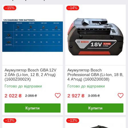
–15%
–14%
Акумулятор Bosch GBA 12V
Акумулятор Bosch
2.0Ah (Li-Ion, 12 В, 2 А*год)
Professional GBA (Li-Ion, 18 В,
(1600Z0002X)
4 А*год) (1600Z00038)
Готово до відправки
Готово до відправки
2 022
2 927
₴
₴
2 366 ₴
3 395 ₴
Купити
Купити
–13%
–13%