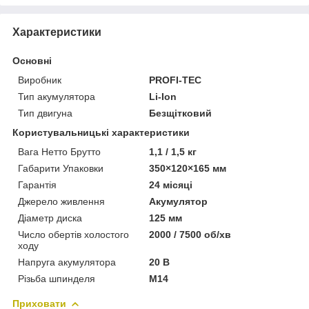
Характеристики
Основні
Виробник
PROFI-TEC
Тип акумулятора
Li-Ion
Тип двигуна
Безщітковий
Користувальницькі характеристики
Вага Нетто Брутто
1,1 / 1,5 кг
Габарити Упаковки
350×120×165 мм
Гарантія
24 місяці
Джерело живлення
Акумулятор
Діаметр диска
125 мм
Число обертів холостого
2000 / 7500 об/хв
ходу
Напруга акумулятора
20 В
Різьба шпинделя
М14
Приховати