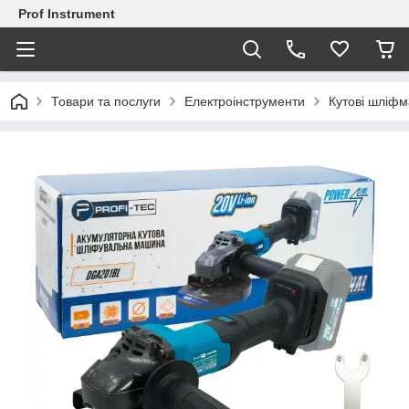
Prof Instrument
Товари та послуги
Електроінструменти
Кутові шліф