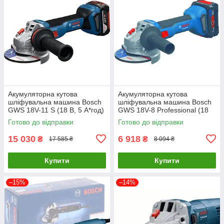
Акумуляторна кутова
Акумуляторна кутова
шліфувальна машина Bosch
шліфувальна машина Bosch
GWS 18V-11 S (18 В, 5 А*год)
GWS 18V-8 Professional (18
(06019N4003)
В, без АКБ) (06019N9000)
Готово до відправки
Готово до відправки
15 030
6 918
₴
₴
17 585 ₴
8 094 ₴
Купити
Купити
–15%
–14%