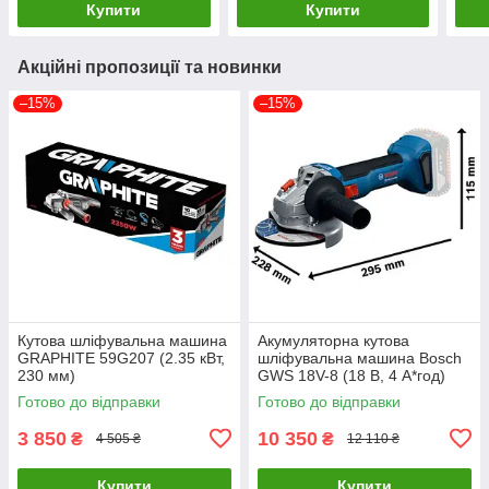
Купити
Купити
Акційні пропозиції та новинки
–15%
–15%
Кутова шліфувальна машина
Акумуляторна кутова
GRAPHITE 59G207 (2.35 кВт,
шліфувальна машина Bosch
230 мм)
GWS 18V-8 (18 В, 4 А*год)
(06019N9021)
Готово до відправки
Готово до відправки
3 850
10 350
₴
₴
4 505 ₴
12 110 ₴
Купити
Купити