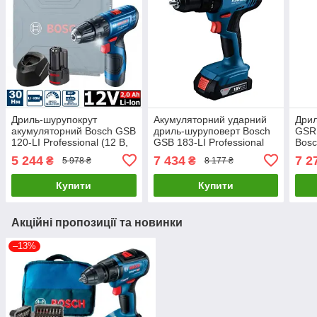
Дриль-шурупокрут
Акумуляторний ударний
Дрил
акумуляторний Bosch GSB
дриль-шуруповерт Bosch
GSR 
120-LI Professional (12 В,
GSB 183-LI Professional
Bosc
2 А*год) (06019G8100)
(2х18 В, 2 А*год)
2х2 
5 244
7 434
7 2
₴
₴
5 978 ₴
8 177 ₴
(06019K9100)
Купити
Купити
Акційні пропозиції та новинки
–13%