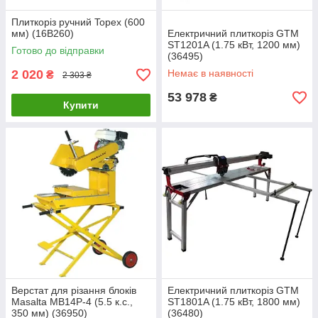
Плиткорiз ручний Topex (600
мм) (16B260)
Електричний плиткоріз GTM
ST1201A (1.75 кВт, 1200 мм)
Готово до відправки
(36495)
2 020
Немає в наявності
₴
2 303 ₴
53 978
₴
Купити
Верстат для різання блоків
Електричний плиткоріз GTM
Masalta MB14P-4 (5.5 к.с.,
ST1801A (1.75 кВт, 1800 мм)
350 мм) (36950)
(36480)