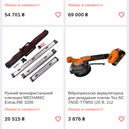
Немає в наявності
Немає в наявності
54 701
69 000
₴
₴
Ручний монокристальний
Віброприсоска акумуляторна
плиткоріз MECHANIC
для укладання плитки Tex.AC
ExtraLINE 3200
TAOE-TTM50 (20 В, 2х2
(89568442105)
А*год)
Немає в наявності
Немає в наявності
20 515
3 876
₴
₴